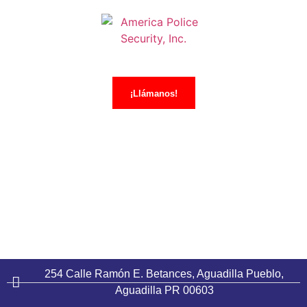
¡Llámanos!
NUESTROS PROFESIONALES ESTÁN ALTAMENTE
CALIFICADOS PARA VELAR POR TU BIENESTAR.
¡CONTÁCTANOS HOY!
254 Calle Ramón E. Betances, Aguadilla Pueblo,
Aguadilla PR 00603